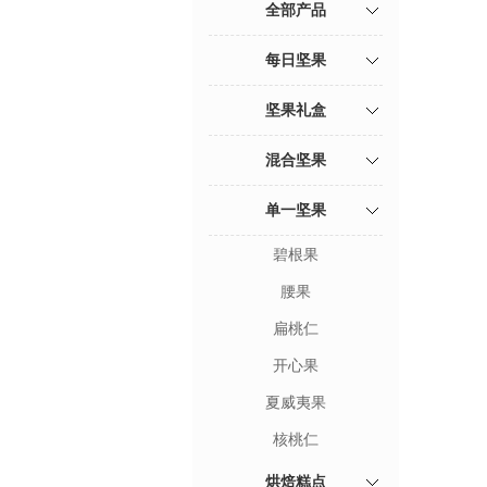
全部产品
每日坚果
坚果礼盒
混合坚果
单一坚果
碧根果
腰果
扁桃仁
开心果
夏威夷果
核桃仁
烘焙糕点