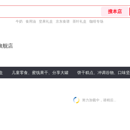
牛奶
食用油
坚果礼盒
京东食谱
茶叶礼盒
咖啡专场
旗舰店
盒
儿童零食、蜜饯果干、分享大罐
饼干糕点、冲调谷物、口味坚
努力加载中，请稍后...